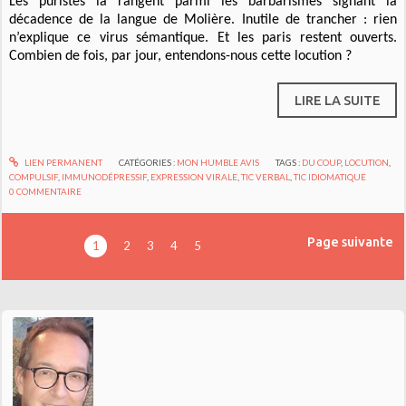
Les puristes la rangent parmi les barbarismes signant la
décadence de la langue de Molière. Inutile de trancher : rien
n’explique ce virus sémantique. Et les paris restent ouverts.
Combien de fois, par jour, entendons-nous cette locution ?
LIRE LA SUITE
LIEN PERMANENT
CATÉGORIES :
MON HUMBLE AVIS
TAGS :
DU COUP
,
LOCUTION
,
COMPULSIF
,
IMMUNODÉPRESSIF
,
EXPRESSION VIRALE
,
TIC VERBAL
,
TIC IDIOMATIQUE
0
COMMENTAIRE
Page suivante
1
2
3
4
5