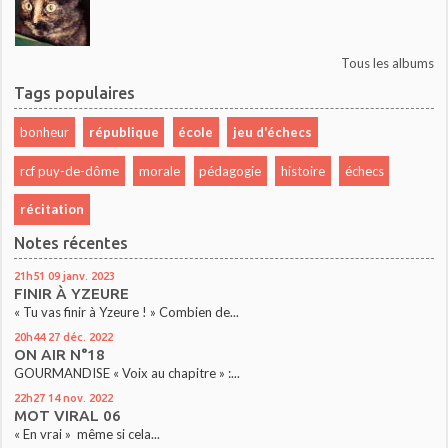
Tous les albums
Tags populaires
bonheur
république
école
jeu d'échecs
rcf puy-de-dôme
morale
pédagogie
histoire
échecs
récitation
Notes récentes
21h51
09
janv. 2023
FINIR À YZEURE
« Tu vas finir à Yzeure ! » Combien de...
20h44
27
déc. 2022
ON AIR N°18
GOURMANDISE « Voix au chapitre » :...
22h27
14
nov. 2022
MOT VIRAL 06
« En vrai » même si cela...