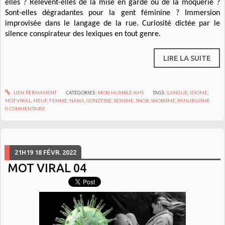
elles ? Relèvent-elles de la mise en garde ou de la moquerie ?
Sont-elles dégradantes pour la gent féminine ? Immersion
improvisée dans le langage de la rue. Curiosité dictée par le
silence conspirateur des lexiques en tout genre.
LIRE LA SUITE
LIEN PERMANENT
CATÉGORIES :
MON HUMBLE AVIS
TAGS :
LANGUE
,
IDIOME
,
MOT VIRAL
,
MEUF
,
FEMME
,
NANA
,
GONZESSE
,
SEXISME
,
SNOB
,
SNOBISME
,
PANURGISME
0
COMMENTAIRE
21H19
18
FÉVR. 2022
MOT VIRAL 04