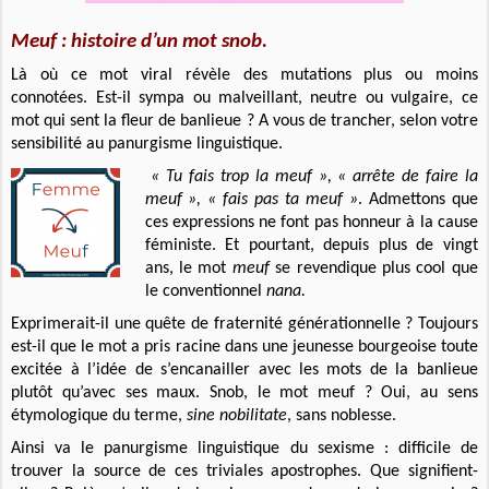
Meuf : histoire d’un mot snob.
Là où ce mot viral révèle des mutations plus ou moins
connotées.
Est-il sympa ou malveillant, neutre ou vulgaire, ce
mot qui sent la fleur de banlieue ?
A vous de trancher, selon votre
sensibilité au panurgisme linguistique.
« Tu fais trop la meuf », « arrête de faire la
meuf », « fais pas ta meuf »
. Admettons que
ces expressions ne font pas honneur à la cause
féministe. Et pourtant, depuis plus de vingt
ans, le mot
meuf
se revendique plus cool que
le conventionnel
nana.
Exprimerait-il une quête de fraternité générationnelle ? Toujours
est-il que le mot a pris racine dans une jeunesse bourgeoise toute
excitée à l’idée de s’encanailler avec les mots de la banlieue
plutôt qu’avec ses maux. Snob, le mot meuf ? Oui, au sens
étymologique du terme,
sine nobilitate
, sans noblesse.
Ainsi va le panurgisme linguistique du sexisme : difficile de
trouver la source de ces triviales apostrophes. Que signifient-