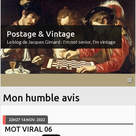
Postage & Vintage
Le blog de Jacques Gimard : I'm not senior, I'm vintage
Mon humble avis
22H27
14
NOV. 2022
MOT VIRAL 06