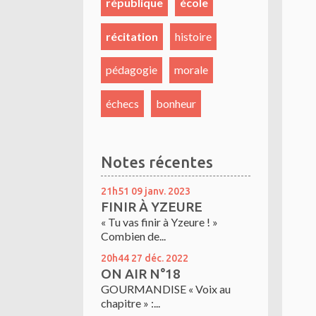
république
école
récitation
histoire
pédagogie
morale
échecs
bonheur
Notes récentes
21h51
09
janv. 2023
FINIR À YZEURE
« Tu vas finir à Yzeure ! »
Combien de...
20h44
27
déc. 2022
ON AIR N°18
GOURMANDISE « Voix au
chapitre » :...