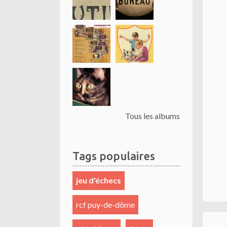
Tous les albums
Tags populaires
jeu d'échecs
rcf puy-de-dôme