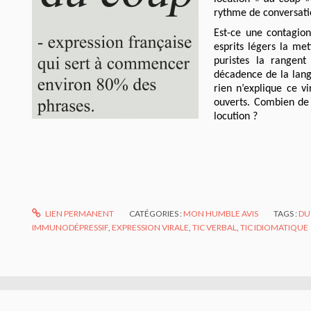
rythme de conversatio
Est-ce une contagion
esprits légers la me
puristes la rangent
décadence de la lang
rien n’explique ce vi
ouverts. Combien de 
locution ?
LIEN PERMANENT
CATÉGORIES :
MON HUMBLE AVIS
TAGS :
DU
IMMUNODÉPRESSIF
,
EXPRESSION VIRALE
,
TIC VERBAL
,
TIC IDIOMATIQUE