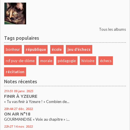
Tous les albums
Tags populaires
bonheur
république
école
jeu d'échecs
rcf puy-de-dôme
morale
pédagogie
histoire
échecs
récitation
Notes récentes
21h51
09
janv. 2023
FINIR À YZEURE
« Tu vas finir à Yzeure ! » Combien de...
20h44
27
déc. 2022
ON AIR N°18
GOURMANDISE « Voix au chapitre » :...
22h27
14
nov. 2022