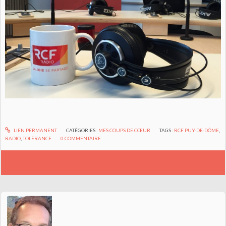
LIEN PERMANENT
CATÉGORIES :
MES COUPS DE CŒUR
TAGS :
RCF PUY-DE-DÔME
,
RADIO
,
TOLÉRANCE
0
COMMENTAIRE