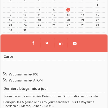
1
2
3
4
5
6
7
8
9
10
11
12
13
14
15
16
17
18
19
20
21
22
23
24
25
26
27
28
29
30
31
Carte
S'abonner au flux RSS
S'abonner au flux ATOM
Derniers blogs mis à jour
Zoom d'été - Jean-Frédéric Poisson :...
sur
l'information nationaliste
Pourquoi les Algérien ont-ils toujours tendance...
sur
Le Royaume
Chérifien du Maroc, Chihab25.«On...