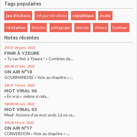
Tags populaires
jeu d'échecs
rcf puy-de-dôme
république
école
récitation
histoire
pédagogie
morale
échecs
bonheur
Notes récentes
21h51
09
janv. 2023
FINIR À YZEURE
« Tu vas finir à Yzeure ! » Combien de...
20h44
27
déc. 2022
ON AIR N°18
GOURMANDISE « Voix au chapitre » :...
22h27
14
nov. 2022
MOT VIRAL 06
« En vrai » même si cela...
16h09
06
nov. 2022
MOT VIRAL 05
Meuf : histoire d’un mot snob. Là où ce...
21h38
19
oct. 2022
ON AIR N°17
CONVERSION « Voix au chapitre » :...