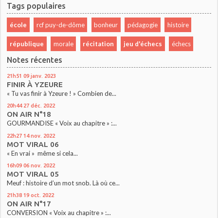
Tags populaires
école
rcf puy-de-dôme
bonheur
pédagogie
histoire
république
morale
récitation
jeu d'échecs
échecs
Notes récentes
21h51
09
janv. 2023
FINIR À YZEURE
« Tu vas finir à Yzeure ! » Combien de...
20h44
27
déc. 2022
ON AIR N°18
GOURMANDISE « Voix au chapitre » :...
22h27
14
nov. 2022
MOT VIRAL 06
« En vrai » même si cela...
16h09
06
nov. 2022
MOT VIRAL 05
Meuf : histoire d’un mot snob. Là où ce...
21h38
19
oct. 2022
ON AIR N°17
CONVERSION « Voix au chapitre » :...