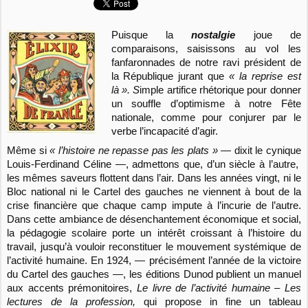
Puisque la
nostalgie
joue de
comparaisons, saisissons au vol les
fanfaronnades de notre ravi président de
la République jurant que
« la reprise est
là ». S
imple artifice rhétorique pour donner
un souffle d’optimisme à notre Fête
nationale, comme pour conjurer par le
verbe l’incapacité d’agir.
Même si
« l’histoire ne repasse pas les plats »
— dixit le cynique
Louis-Ferdinand Céline —, admettons que, d’un siècle à l’autre,
les mêmes saveurs flottent dans l’air. Dans les années vingt, ni le
Bloc national ni le Cartel des gauches ne viennent à bout de la
crise financière que chaque camp impute à l’incurie de l’autre.
Dans cette ambiance de désenchantement économique et social,
la pédagogie scolaire porte un intérêt croissant à l’histoire du
travail, jusqu’à vouloir reconstituer le mouvement systémique de
l’activité humaine. En 1924, — précisément l’année de la victoire
du Cartel des gauches —, les éditions Dunod publient un manuel
aux accents prémonitoires,
Le livre de l’activité humaine – Les
lectures de la profession,
qui propose in fine un tableau