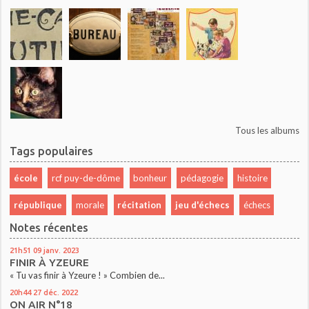
Tous les albums
Tags populaires
école
rcf puy-de-dôme
bonheur
pédagogie
histoire
république
morale
récitation
jeu d'échecs
échecs
Notes récentes
21h51
09
janv. 2023
FINIR À YZEURE
« Tu vas finir à Yzeure ! » Combien de...
20h44
27
déc. 2022
ON AIR N°18