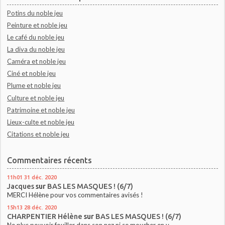
Potins du noble jeu
Peinture et noble jeu
Le café du noble jeu
La diva du noble jeu
Caméra et noble jeu
Ciné et noble jeu
Plume et noble jeu
Culture et noble jeu
Patrimoine et noble jeu
Lieux-culte et noble jeu
Citations et noble jeu
Commentaires récents
11h01
31
déc. 2020
Jacques
sur
BAS LES MASQUES ! (6/7)
MERCI Hélène pour vos commentaires avisés !
15h13
28
déc. 2020
CHARPENTIER Hélène
sur
BAS LES MASQUES ! (6/7)
Ne plus pouvoir fouiller dans son nez ni se moucher en y...