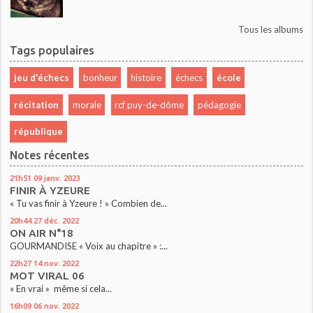
Tous les albums
Tags populaires
jeu d'échecs
bonheur
histoire
échecs
école
récitation
morale
rcf puy-de-dôme
pédagogie
république
Notes récentes
21h51
09
janv. 2023
FINIR À YZEURE
« Tu vas finir à Yzeure ! » Combien de...
20h44
27
déc. 2022
ON AIR N°18
GOURMANDISE « Voix au chapitre » :...
22h27
14
nov. 2022
MOT VIRAL 06
« En vrai » même si cela...
16h09
06
nov. 2022