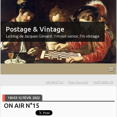
Postage & Vintage
Le blog de Jacques Gimard : I'm not senior, I'm vintage
ON AIR N°14
Page d'accueil
MOT VIRAL 04
15H53
12
FÉVR. 2022
ON AIR N°15