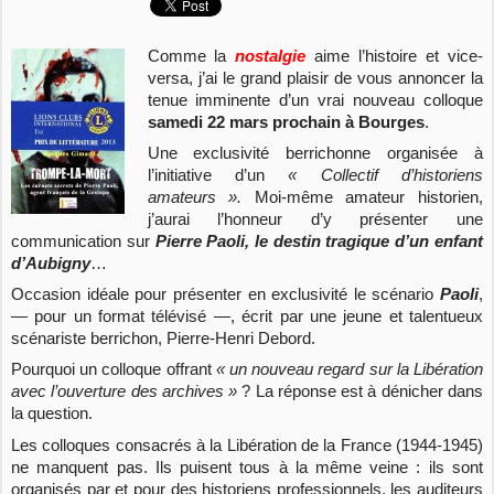
Comme la
nostalgie
aime l’histoire et vice-
versa, j’ai le grand plaisir de vous annoncer la
tenue imminente d’un vrai nouveau colloque
samedi 22 mars prochain à Bourges
.
Une exclusivité berrichonne organisée à
l’initiative d’un
« Collectif d’historiens
amateurs ».
Moi-même amateur historien,
j’aurai l’honneur d’y présenter une
communication sur
Pierre Paoli, le destin tragique d’un enfant
d’Aubigny
…
Occasion idéale pour présenter en exclusivité le scénario
Paoli
,
— pour un format télévisé —, écrit par une jeune et talentueux
scénariste berrichon, Pierre-Henri Debord.
Pourquoi un colloque offrant
« un nouveau regard sur la Libération
avec l’ouverture des archives »
? La réponse est à dénicher dans
la question.
Les colloques consacrés à la Libération de la France (1944-1945)
ne manquent pas. Ils puisent tous à la même veine : ils sont
organisés par et pour des historiens professionnels, les auditeurs