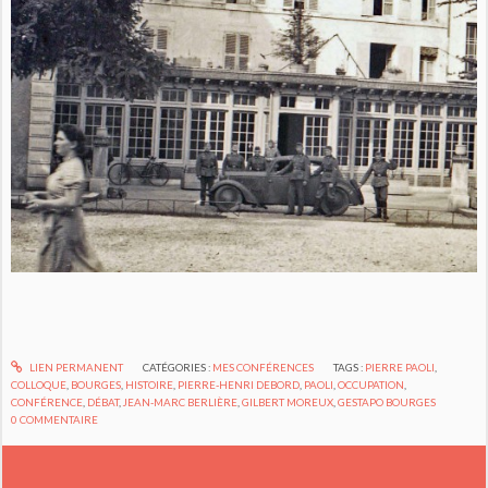
LIEN PERMANENT
CATÉGORIES :
MES CONFÉRENCES
TAGS :
PIERRE PAOLI
,
COLLOQUE
,
BOURGES
,
HISTOIRE
,
PIERRE-HENRI DEBORD
,
PAOLI
,
OCCUPATION
,
CONFÉRENCE
,
DÉBAT
,
JEAN-MARC BERLIÈRE
,
GILBERT MOREUX
,
GESTAPO BOURGES
0
COMMENTAIRE