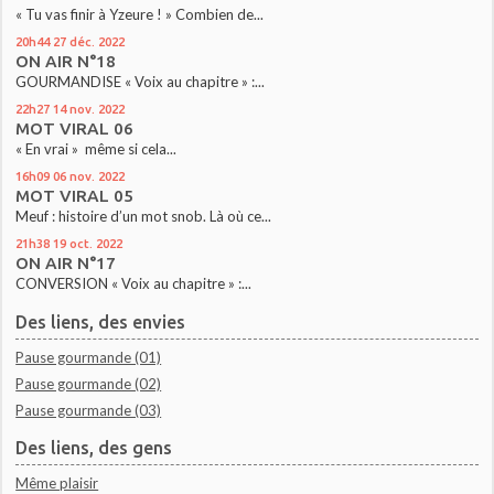
« Tu vas finir à Yzeure ! » Combien de...
20h44
27
déc. 2022
ON AIR N°18
GOURMANDISE « Voix au chapitre » :...
22h27
14
nov. 2022
MOT VIRAL 06
« En vrai » même si cela...
16h09
06
nov. 2022
MOT VIRAL 05
Meuf : histoire d’un mot snob. Là où ce...
21h38
19
oct. 2022
ON AIR N°17
CONVERSION « Voix au chapitre » :...
Des liens, des envies
Pause gourmande (01)
Pause gourmande (02)
Pause gourmande (03)
Des liens, des gens
Même plaisir