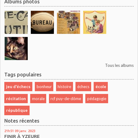
Albums photos
Tous les albums
Tags populaires
jeu d'échecs
bonheur
histoire
échecs
école
récitation
morale
rcf puy-de-dôme
pédagogie
république
Notes récentes
21h51
09
janv. 2023
FINIR À YZEURE